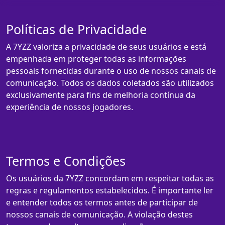
Políticas de Privacidade
A 7YZZ valoriza a privacidade de seus usuários e está
empenhada em proteger todas as informações
pessoais fornecidas durante o uso de nossos canais de
comunicação. Todos os dados coletados são utilizados
exclusivamente para fins de melhoria contínua da
experiência de nossos jogadores.
Termos e Condições
Os usuários da 7YZZ concordam em respeitar todas as
regras e regulamentos estabelecidos. É importante ler
e entender todos os termos antes de participar de
nossos canais de comunicação. A violação destes