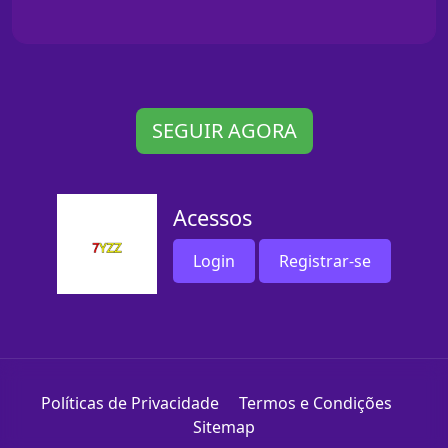
SEGUIR AGORA
Acessos
Login
Registrar-se
Políticas de Privacidade
Termos e Condições
Sitemap