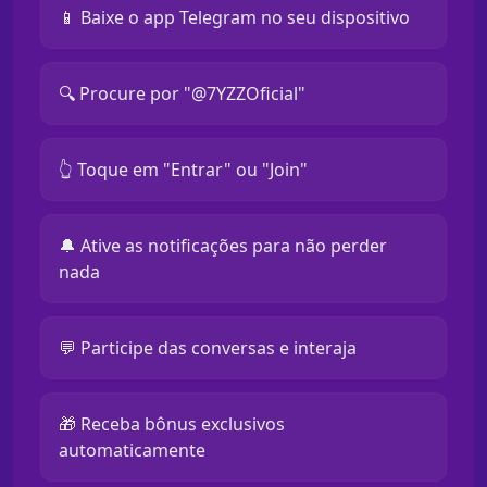
📱 Baixe o app Telegram no seu dispositivo
🔍 Procure por "@7YZZOficial"
👆 Toque em "Entrar" ou "Join"
🔔 Ative as notificações para não perder
nada
💬 Participe das conversas e interaja
🎁 Receba bônus exclusivos
automaticamente