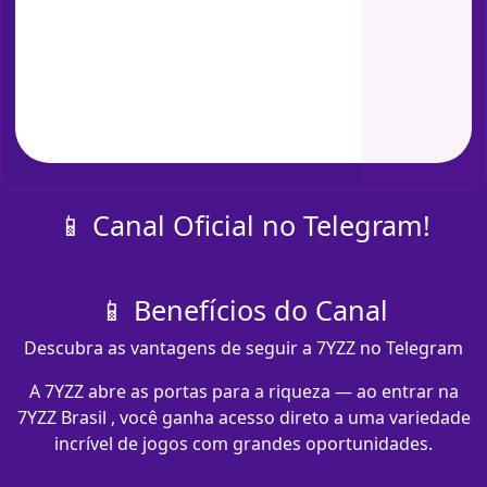
📱 Canal Oficial no Telegram!
📱 Benefícios do Canal
Descubra as vantagens de seguir a 7YZZ no Telegram
A 7YZZ abre as portas para a riqueza — ao entrar na
7YZZ Brasil , você ganha acesso direto a uma variedade
incrível de jogos com grandes oportunidades.