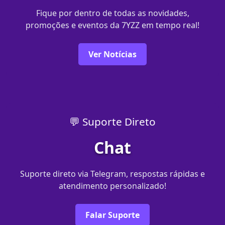
Fique por dentro de todas as novidades,
promoções e eventos da 7YZZ em tempo real!
Ver Notícias
💬 Suporte Direto
Chat
Suporte direto via Telegram, respostas rápidas e
atendimento personalizado!
Falar Suporte