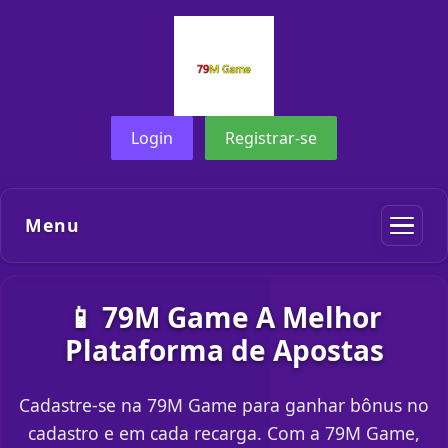
Login
Registrar-se
Menu
📱 79M Game A Melhor
Plataforma de Apostas
Cadastre-se na 79M Game para ganhar bônus no
cadastro e em cada recarga. Com a 79M Game,