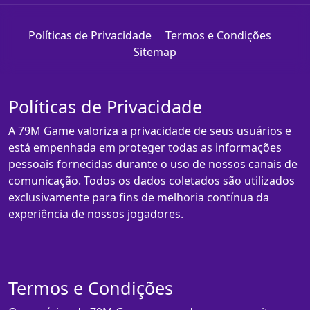
Políticas de Privacidade
Termos e Condições
Sitemap
Políticas de Privacidade
A 79M Game valoriza a privacidade de seus usuários e
está empenhada em proteger todas as informações
pessoais fornecidas durante o uso de nossos canais de
comunicação. Todos os dados coletados são utilizados
exclusivamente para fins de melhoria contínua da
experiência de nossos jogadores.
Termos e Condições