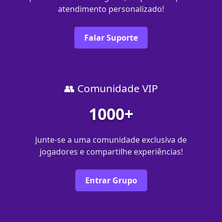
atendimento personalizado!
Falar Suporte
👥 Comunidade VIP
1000+
Junte-se a uma comunidade exclusiva de
jogadores e compartilhe experiências!
Entrar Grupo