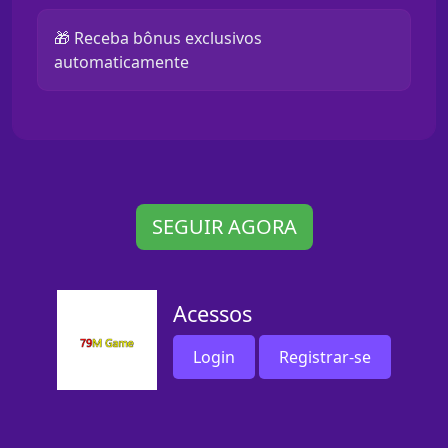
🎁 Receba bônus exclusivos
automaticamente
SEGUIR AGORA
Acessos
Login
Registrar-se