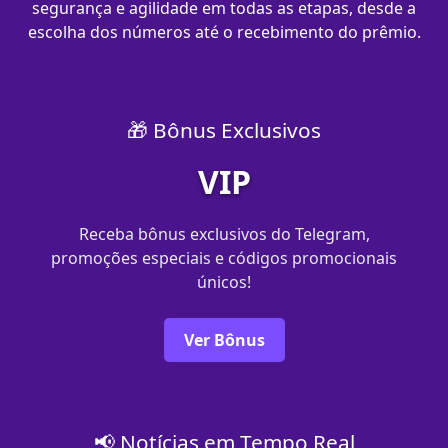
segurança e agilidade em todas as etapas, desde a
escolha dos números até o recebimento do prêmio.
🎁 Bônus Exclusivos
VIP
Receba bônus exclusivos do Telegram,
promoções especiais e códigos promocionais
únicos!
Ver Bônus
📢 Notícias em Tempo Real