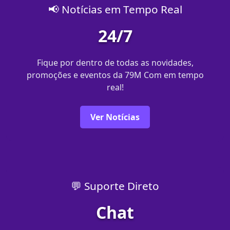
📢 Notícias em Tempo Real
24/7
Fique por dentro de todas as novidades,
promoções e eventos da 79M Com em tempo
real!
Ver Notícias
💬 Suporte Direto
Chat