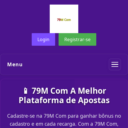
Login
Registrar-se
Menu
📱 79M Com A Melhor
Plataforma de Apostas
Cadastre-se na 79M Com para ganhar bônus no
cadastro e em cada recarga. Com a 79M Com,