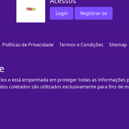
Acessos
Login
Registrar-se
Políticas de Privacidade
Termos e Condições
Sitemap
de
ários e está empenhada em proteger todas as informações 
os coletados são utilizados exclusivamente para fins de m