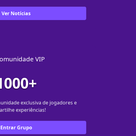
Ver Notícias
Comunidade VIP
1000+
unidade exclusiva de jogadores e
rtilhe experiências!
Entrar Grupo