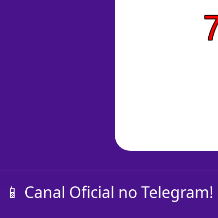
📱 Canal Oficial no Telegram!