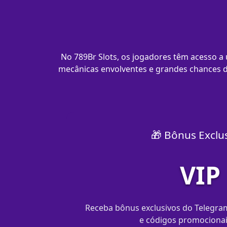
No 789Br Slots, os jogadores têm acesso a 
mecânicas envolventes e grandes chances de 
🎁 Bônus Exclu
VIP
Receba bônus exclusivos do Telegra
e códigos promocionai