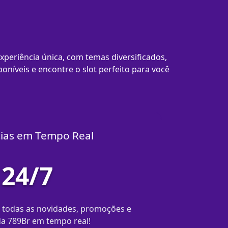
xperiência única, com temas diversificados,
oníveis e encontre o slot perfeito para você
cias em Tempo Real
24/7
e todas as novidades, promoções e
da 789Br em tempo real!