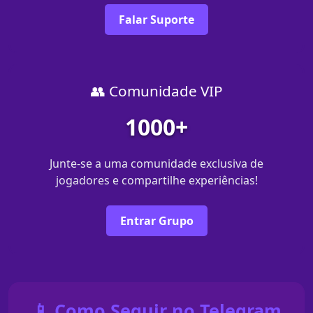
Falar Suporte
👥 Comunidade VIP
1000+
Junte-se a uma comunidade exclusiva de
jogadores e compartilhe experiências!
Entrar Grupo
📱 Como Seguir no Telegram