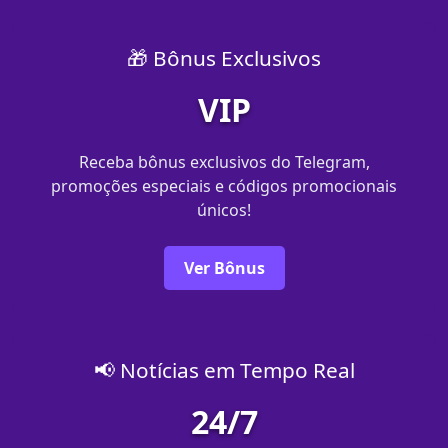
🎁 Bônus Exclusivos
VIP
Receba bônus exclusivos do Telegram,
promoções especiais e códigos promocionais
únicos!
Ver Bônus
📢 Notícias em Tempo Real
24/7