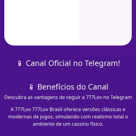
📱 Canal Oficial no Telegram!
📱 Benefícios do Canal
Descubra as vantagens de seguir a 777Lov no Telegram
A 777Lov 777Lov Brasil oferece versões clássicas e
modernas de jogos, simulando com realismo total o
ambiente de um cassino físico.