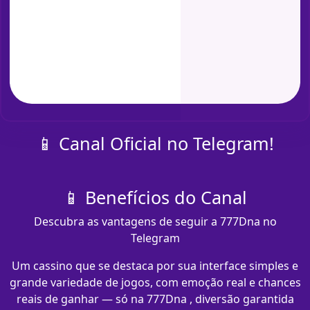
📱 Canal Oficial no Telegram!
📱 Benefícios do Canal
Descubra as vantagens de seguir a 777Dna no
Telegram
Um cassino que se destaca por sua interface simples e
grande variedade de jogos, com emoção real e chances
reais de ganhar — só na 777Dna , diversão garantida