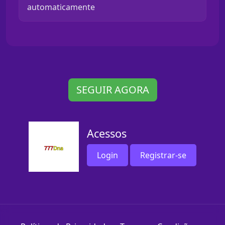
automaticamente
SEGUIR AGORA
Acessos
Login
Registrar-se