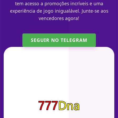
tem acesso a promoções incríveis e uma
experiência de jogo inigualável. Junte-se aos
vencedores agora!
SEGUIR NO TELEGRAM