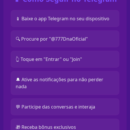
📱 Baixe o app Telegram no seu dispositivo
🔍 Procure por "@777DnaOficial"
👆 Toque em "Entrar" ou "Join"
🔔 Ative as notificações para não perder
nada
💬 Participe das conversas e interaja
🎁 Receba bônus exclusivos