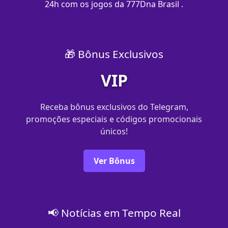
24h com os jogos da 777Dna Brasil .
🎁 Bônus Exclusivos
VIP
Receba bônus exclusivos do Telegram,
promoções especiais e códigos promocionais
únicos!
Ver Bônus
📢 Notícias em Tempo Real