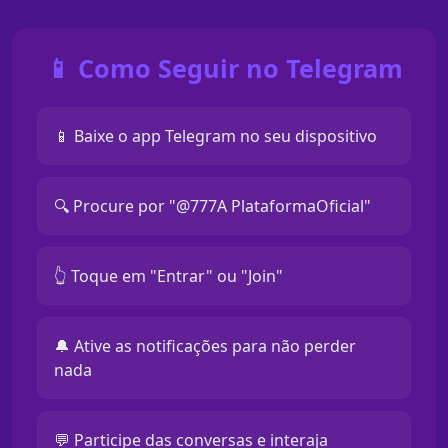
📱 Como Seguir no Telegram
📱 Baixe o app Telegram no seu dispositivo
🔍 Procure por "@777A PlataformaOficial"
👆 Toque em "Entrar" ou "Join"
🔔 Ative as notificações para não perder
nada
💬 Participe das conversas e interaja