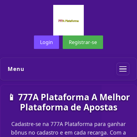
Login
Registrar-se
Menu
📱 777A Plataforma A Melhor
Plataforma de Apostas
Cadastre-se na 777A Plataforma para ganhar
bônus no cadastro e em cada recarga. Com a