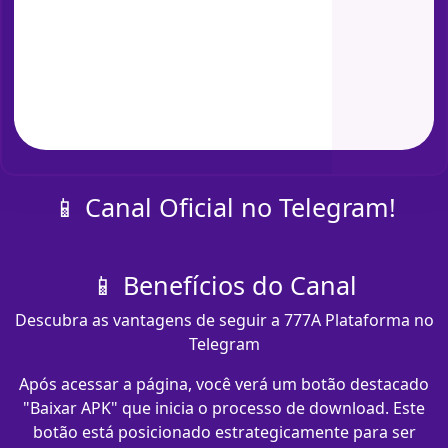
📱 Canal Oficial no Telegram!
📱 Benefícios do Canal
Descubra as vantagens de seguir a 777A Plataforma no
Telegram
Após acessar a página, você verá um botão destacado
"Baixar APK" que inicia o processo de download. Este
botão está posicionado estrategicamente para ser