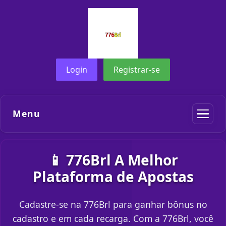
Login
Registrar-se
Menu
📱 776Brl A Melhor
Plataforma de Apostas
Cadastre-se na 776Brl para ganhar bônus no
cadastro e em cada recarga. Com a 776Brl, você