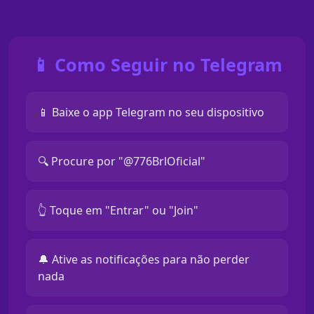
📱 Como Seguir no Telegram
📱 Baixe o app Telegram no seu dispositivo
🔍 Procure por "@776BrlOficial"
👆 Toque em "Entrar" ou "Join"
🔔 Ative as notificações para não perder
nada