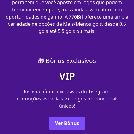
permitem que você aposte em jogos que podem
terminar em empate, mas ainda assim oferecem
oportunidades de ganho. A 776Brl oferece uma ampla
variedade de opções de Mais/Menos gols, desde 0.5
gols até 5.5 gols ou mais.
🎁 Bônus Exclusivos
VIP
Receba bônus exclusivos do Telegram,
promoções especiais e códigos promocionais
únicos!
Ver Bônus