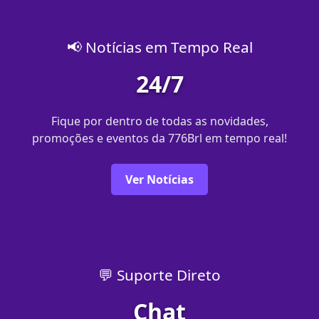
📢 Notícias em Tempo Real
24/7
Fique por dentro de todas as novidades,
promoções e eventos da 776Brl em tempo real!
Ver Notícias
💬 Suporte Direto
Chat