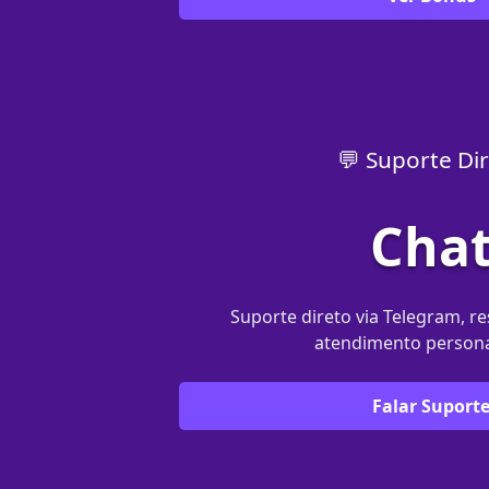
💬 Suporte Di
Cha
Suporte direto via Telegram, r
atendimento persona
Falar Suport