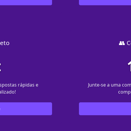
reto
👥 
t
espostas rápidas e
Junte-se a uma com
lizado!
compa
e