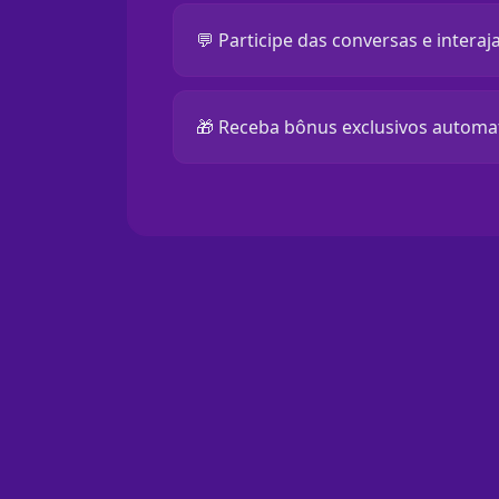
💬 Participe das conversas e interaj
🎁 Receba bônus exclusivos autom