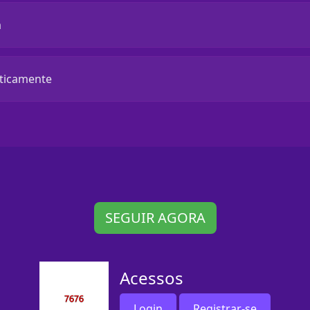
a
aticamente
SEGUIR AGORA
Acessos
Login
Registrar-se