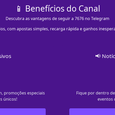
📱 Benefícios do Canal
Descubra as vantagens de seguir a 7676 no Telegram
dos, com apostas simples, recarga rápida e ganhos inespera
sivos
📢 Notí
m, promoções especiais
Fique por dentro d
s únicos!
eventos 