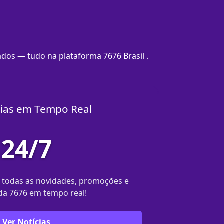
dos — tudo na plataforma 7676 Brasil .
cias em Tempo Real
24/7
e todas as novidades, promoções e
da 7676 em tempo real!
Ver Notícias