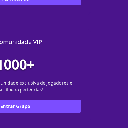
Comunidade VIP
1000+
unidade exclusiva de jogadores e
rtilhe experiências!
Entrar Grupo