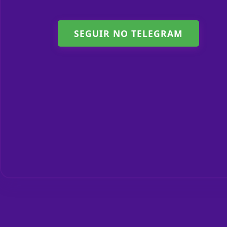
SEGUIR NO TELEGRAM