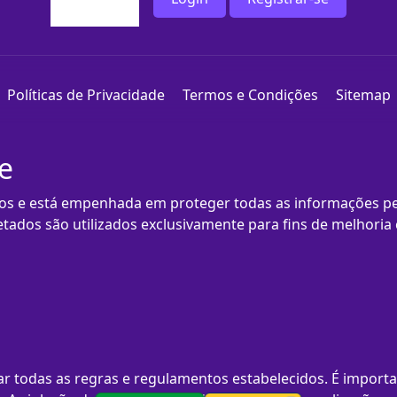
Políticas de Privacidade
Termos e Condições
Sitemap
de
rios e está empenhada em proteger todas as informações p
tados são utilizados exclusivamente para fins de melhoria
 todas as regras e regulamentos estabelecidos. É importa