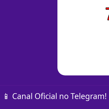
📱 Canal Oficial no Telegram!