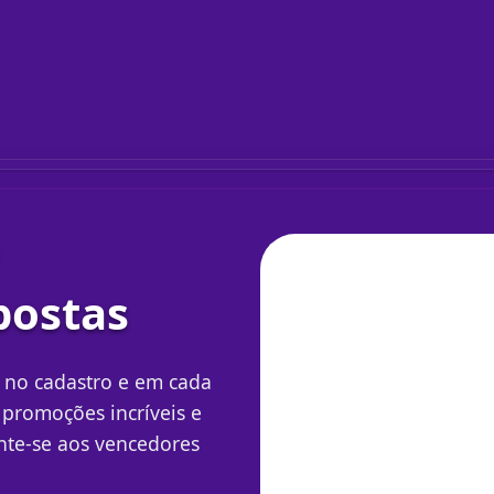
postas
 no cadastro e em cada
 promoções incríveis e
unte-se aos vencedores