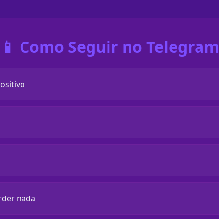
📱 Como Seguir no Telegram
ositivo
erder nada