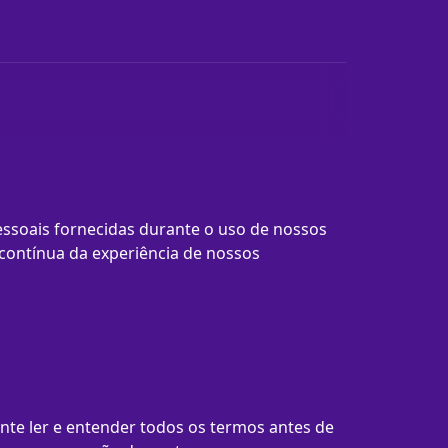
essoais fornecidas durante o uso de nossos
 contínua da experiência de nossos
nte ler e entender todos os termos antes de