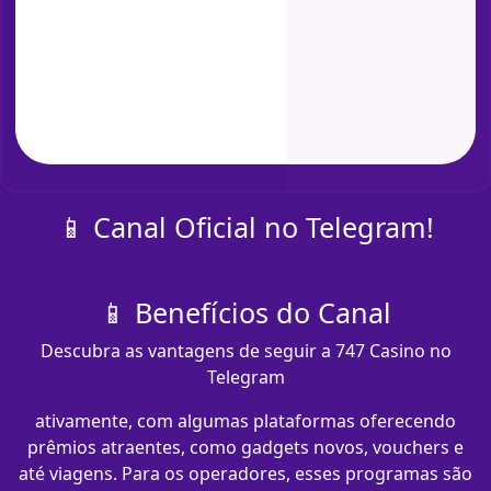
📱 Canal Oficial no Telegram!
📱 Benefícios do Canal
Descubra as vantagens de seguir a 747 Casino no
Telegram
ativamente, com algumas plataformas oferecendo
prêmios atraentes, como gadgets novos, vouchers e
até viagens. Para os operadores, esses programas são