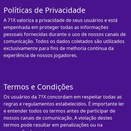
Políticas de Privacidade
A 71X valoriza a privacidade de seus usuários e está
empenhada em proteger todas as informações
pessoais fornecidas durante o uso de nossos canais de
comunicação. Todos os dados coletados são utilizados
exclusivamente para fins de melhoria contínua da
experiência de nossos jogadores.
Termos e Condições
Os usuários da 71X concordam em respeitar todas as
regras e regulamentos estabelecidos. É importante ler
e entender todos os termos antes de participar de
nossos canais de comunicação. A violação destes
termos pode resultar em penalizações ou na