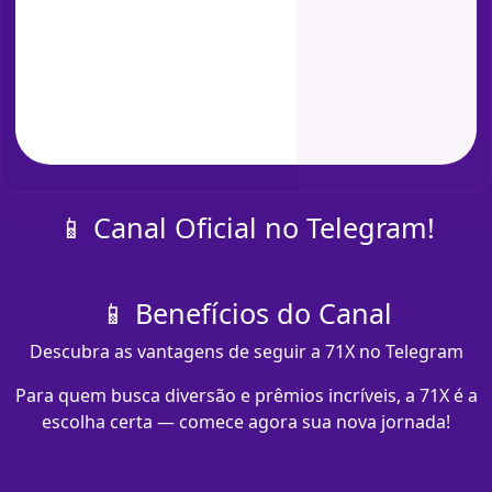
📱 Canal Oficial no Telegram!
📱 Benefícios do Canal
Descubra as vantagens de seguir a 71X no Telegram
Para quem busca diversão e prêmios incríveis, a 71X é a
escolha certa — comece agora sua nova jornada!