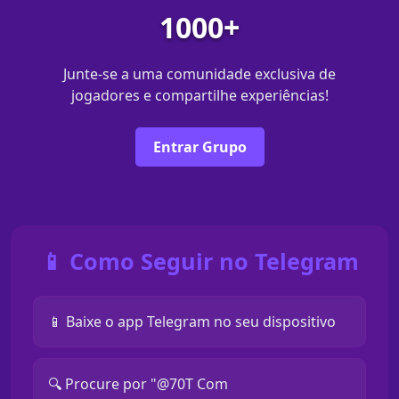
1000+
Junte-se a uma comunidade exclusiva de
jogadores e compartilhe experiências!
Entrar Grupo
📱 Como Seguir no Telegram
📱 Baixe o app Telegram no seu dispositivo
🔍 Procure por "@70T Com