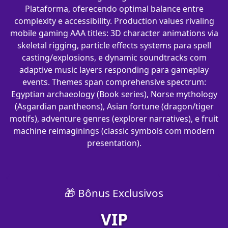
Plataforma, oferecendo optimal balance entre
complexity e accessibility. Production values rivaling
mobile gaming AAA titles: 3D character animations via
skeletal rigging, particle effects systems para spell
casting/explosions, e dynamic soundtracks com
adaptive music layers responding para gameplay
events. Themes span comprehensive spectrum:
Egyptian archaeology (Book series), Norse mythology
(Asgardian pantheons), Asian fortune (dragon/tiger
motifs), adventure genres (explorer narratives), e fruit
machine reimaginings (classic symbols com modern
presentation).
🎁 Bônus Exclusivos
VIP