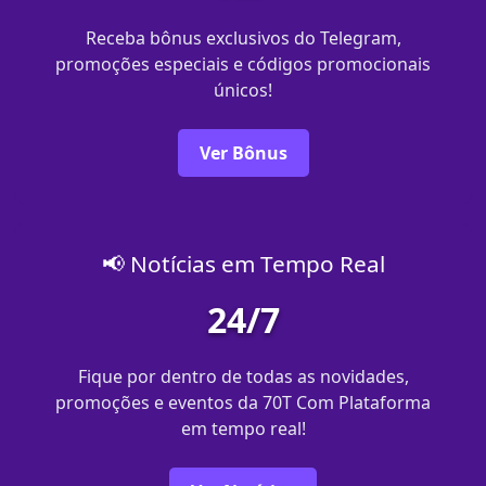
Receba bônus exclusivos do Telegram,
promoções especiais e códigos promocionais
únicos!
Ver Bônus
📢 Notícias em Tempo Real
24/7
Fique por dentro de todas as novidades,
promoções e eventos da 70T Com Plataforma
em tempo real!