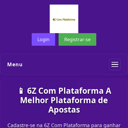
Login
Registrar-se
Menu
📱 6Z Com Plataforma A
Melhor Plataforma de
Apostas
Cadastre-se na 6Z Com Plataforma para ganhar