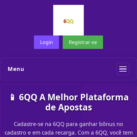
Login
Registrar-se
Menu
📱 6QQ A Melhor Plataforma
de Apostas
Cadastre-se na 6QQ para ganhar bônus no
cadastro e em cada recarga. Com a 6QQ, você tem