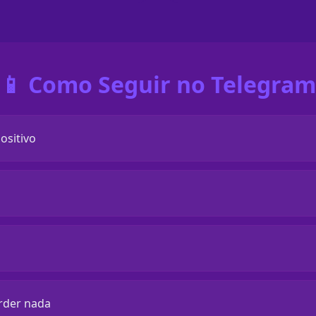
📱 Como Seguir no Telegram
ositivo
erder nada