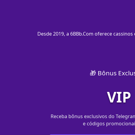
Desde 2019, a 6BBb.Com oferece cassinos o
🎁 Bônus Exclu
VIP
Receba bônus exclusivos do Telegra
e códigos promocionai