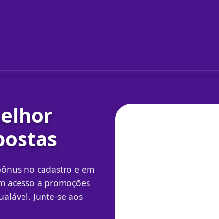
elhor
postas
bônus no cadastro e em
em acesso a promoções
ualável. Junte-se aos