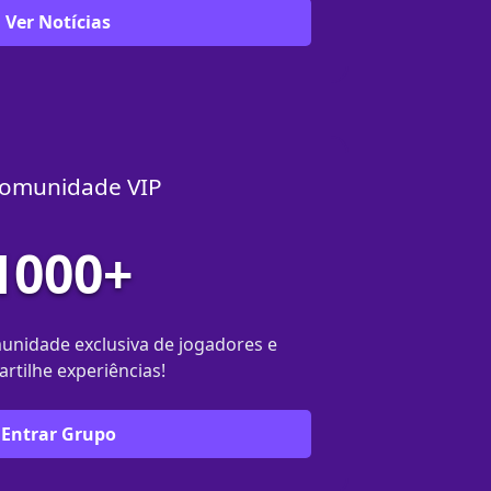
Ver Notícias
Comunidade VIP
1000+
unidade exclusiva de jogadores e
rtilhe experiências!
Entrar Grupo