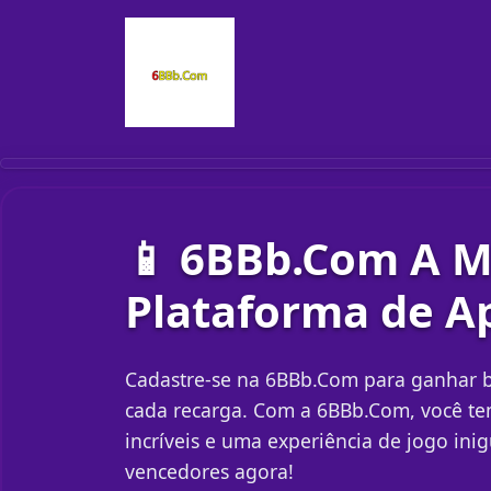
📱 6BBb.Com A M
Plataforma de A
Cadastre-se na 6BBb.Com para ganhar 
cada recarga. Com a 6BBb.Com, você t
incríveis e uma experiência de jogo inig
vencedores agora!