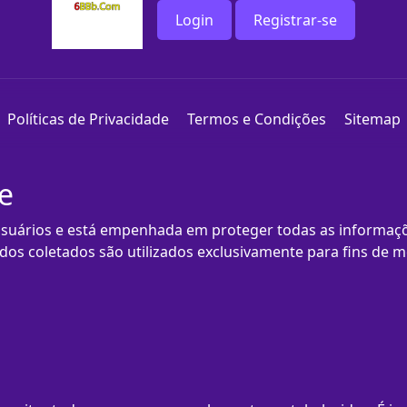
Login
Registrar-se
Políticas de Privacidade
Termos e Condições
Sitemap
de
 usuários e está empenhada em proteger todas as informaçõ
os coletados são utilizados exclusivamente para fins de m