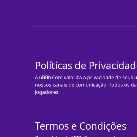
Políticas de Privacida
A 6BBb.Com valoriza a privacidade de seus
nossos canais de comunicação. Todos os dad
jogadores.
Termos e Condições