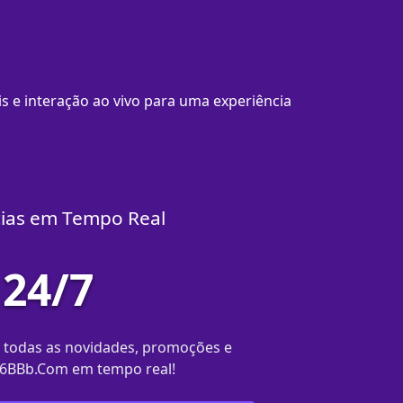
s e interação ao vivo para uma experiência
cias em Tempo Real
24/7
e todas as novidades, promoções e
 6BBb.Com em tempo real!