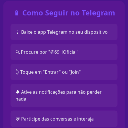
📱 Como Seguir no Telegram
📱 Baixe o app Telegram no seu dispositivo
🔍 Procure por "@69HOficial"
👆 Toque em "Entrar" ou "Join"
🔔 Ative as notificações para não perder
nada
💬 Participe das conversas e interaja