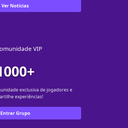
Ver Notícias
Comunidade VIP
1000+
unidade exclusiva de jogadores e
rtilhe experiências!
Entrar Grupo