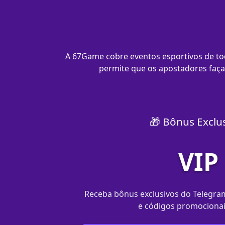
A 67Game cobre eventos esportivos de todo
permite que os apostadores faça
🎁 Bônus Exclu
VIP
Receba bônus exclusivos do Telegra
e códigos promocionai