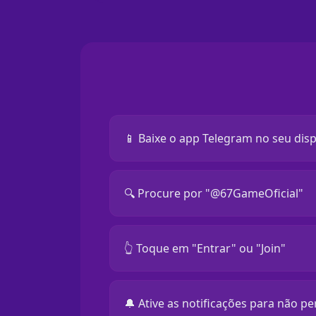
📱 Baixe o app Telegram no seu disp
🔍 Procure por "@67GameOficial"
👆 Toque em "Entrar" ou "Join"
🔔 Ative as notificações para não p