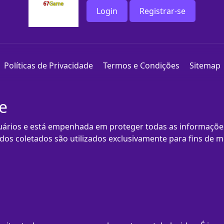
Login
Registrar-se
Políticas de Privacidade
Termos e Condições
Sitemap
de
suários e está empenhada em proteger todas as informaçõe
os coletados são utilizados exclusivamente para fins de m