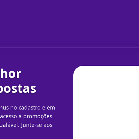
lhor
postas
nus no cadastro e em
 acesso a promoções
ualável. Junte-se aos