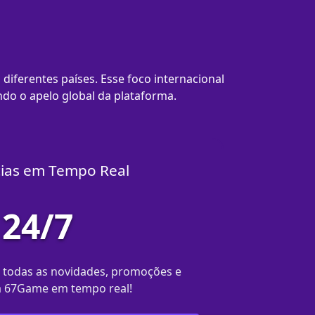
diferentes países. Esse foco internacional
do o apelo global da plataforma.
cias em Tempo Real
24/7
e todas as novidades, promoções e
a 67Game em tempo real!