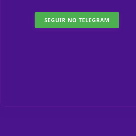
SEGUIR NO TELEGRAM