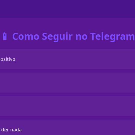
📱 Como Seguir no Telegram
ositivo
erder nada