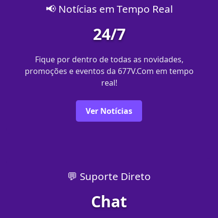
📢 Notícias em Tempo Real
24/7
Fique por dentro de todas as novidades,
promoções e eventos da 677V.Com em tempo
real!
Ver Notícias
💬 Suporte Direto
Chat