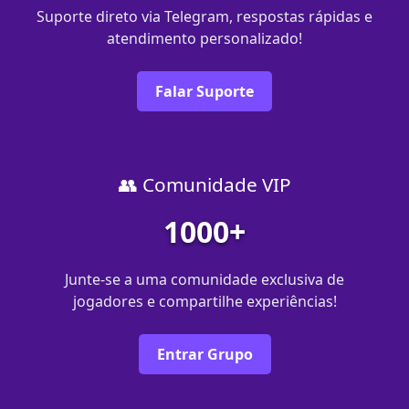
Suporte direto via Telegram, respostas rápidas e
atendimento personalizado!
Falar Suporte
👥 Comunidade VIP
1000+
Junte-se a uma comunidade exclusiva de
jogadores e compartilhe experiências!
Entrar Grupo