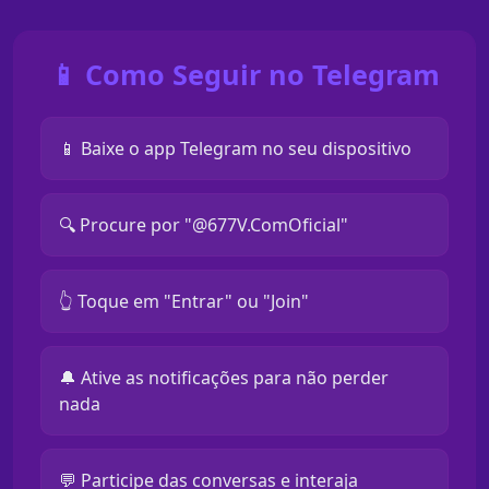
📱 Como Seguir no Telegram
📱 Baixe o app Telegram no seu dispositivo
🔍 Procure por "@677V.ComOficial"
👆 Toque em "Entrar" ou "Join"
🔔 Ative as notificações para não perder
nada
💬 Participe das conversas e interaja