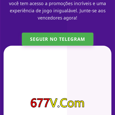
você tem acesso a promoções incríveis e uma
experiência de jogo inigualável. Junte-se aos
vencedores agora!
SEGUIR NO TELEGRAM