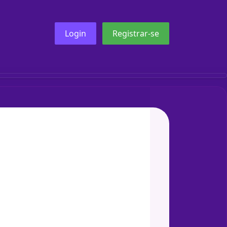
Login
Registrar-se