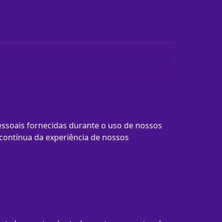
essoais fornecidas durante o uso de nossos
 contínua da experiência de nossos