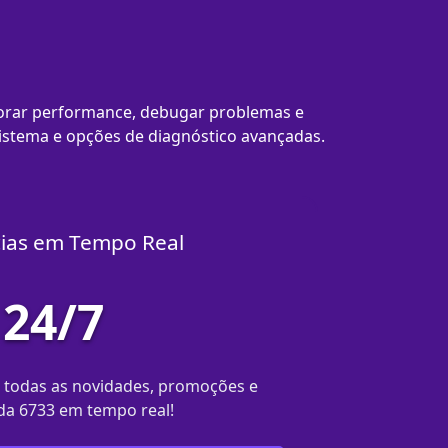
torar performance, debugar problemas e
istema e opções de diagnóstico avançadas.
cias em Tempo Real
24/7
e todas as novidades, promoções e
da 6733 em tempo real!