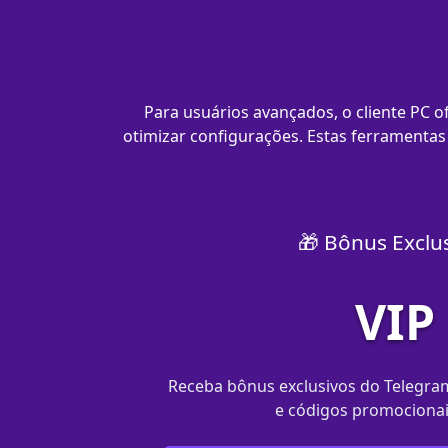
Para usuários avançados, o cliente PC
otimizar configurações. Estas ferramenta
🎁 Bônus Exclu
VIP
Receba bônus exclusivos do Telegra
e códigos promocionai