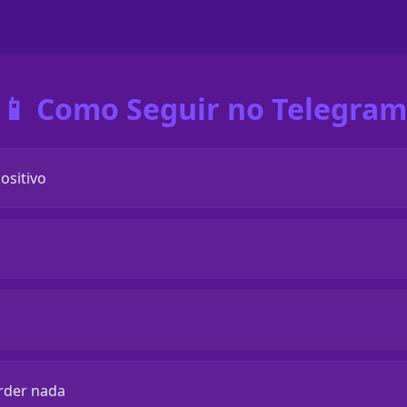
📱 Como Seguir no Telegram
ositivo
erder nada