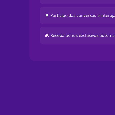
💬 Participe das conversas e interaj
🎁 Receba bônus exclusivos autom