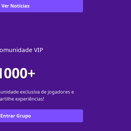
Ver Notícias
Comunidade VIP
1000+
unidade exclusiva de jogadores e
rtilhe experiências!
Entrar Grupo