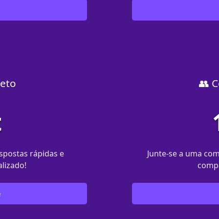
reto
👥 
t
espostas rápidas e
Junte-se a uma com
lizado!
compa
e