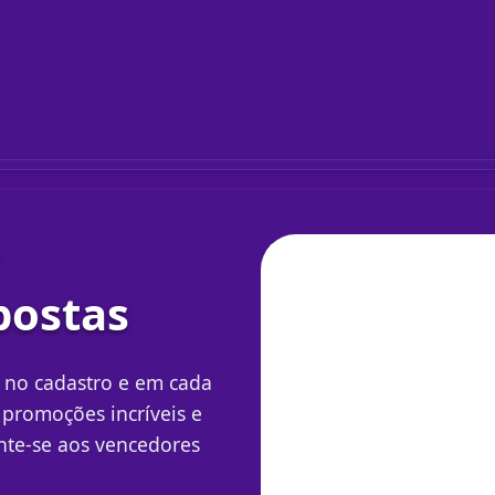
postas
 no cadastro e em cada
 promoções incríveis e
unte-se aos vencedores