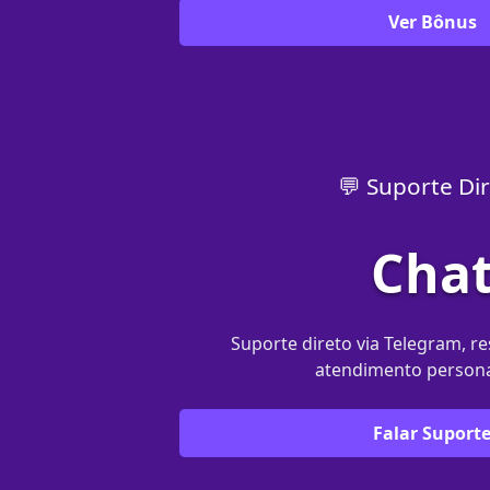
Ver Bônus
💬 Suporte Di
Cha
Suporte direto via Telegram, r
atendimento persona
Falar Suport