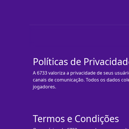
Políticas de Privacida
A 6733 valoriza a privacidade de seus usuá
canais de comunicação. Todos os dados cole
jogadores.
Termos e Condições