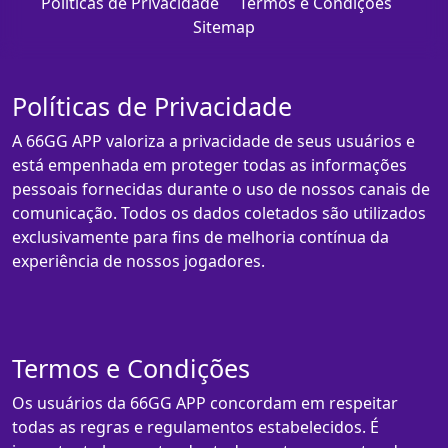
Políticas de Privacidade
Termos e Condições
Sitemap
Políticas de Privacidade
A 66GG APP valoriza a privacidade de seus usuários e
está empenhada em proteger todas as informações
pessoais fornecidas durante o uso de nossos canais de
comunicação. Todos os dados coletados são utilizados
exclusivamente para fins de melhoria contínua da
experiência de nossos jogadores.
Termos e Condições
Os usuários da 66GG APP concordam em respeitar
todas as regras e regulamentos estabelecidos. É