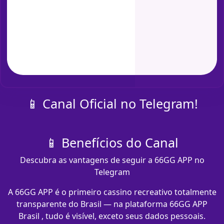
📱 Canal Oficial no Telegram!
📱 Benefícios do Canal
Descubra as vantagens de seguir a 66GG APP no
Telegram
A 66GG APP é o primeiro cassino recreativo totalmente
transparente do Brasil — na plataforma 66GG APP
Brasil , tudo é visível, exceto seus dados pessoais.