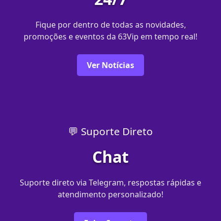
Fique por dentro de todas as novidades,
promoções e eventos da 63Vip em tempo real!
Ver Notícias
💬 Suporte Direto
Chat
Suporte direto via Telegram, respostas rápidas e
atendimento personalizado!