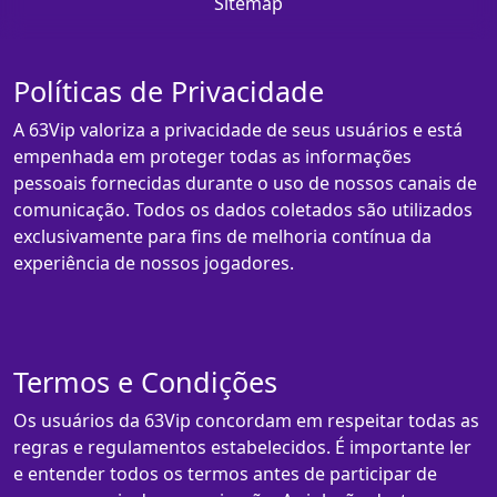
Sitemap
Políticas de Privacidade
A 63Vip valoriza a privacidade de seus usuários e está
empenhada em proteger todas as informações
pessoais fornecidas durante o uso de nossos canais de
comunicação. Todos os dados coletados são utilizados
exclusivamente para fins de melhoria contínua da
experiência de nossos jogadores.
Termos e Condições
Os usuários da 63Vip concordam em respeitar todas as
regras e regulamentos estabelecidos. É importante ler
e entender todos os termos antes de participar de