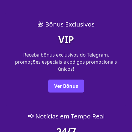
🎁 Bônus Exclusivos
VIP
Receba bônus exclusivos do Telegram,
promoções especiais e códigos promocionais
únicos!
Ver Bônus
📢 Notícias em Tempo Real
24/7