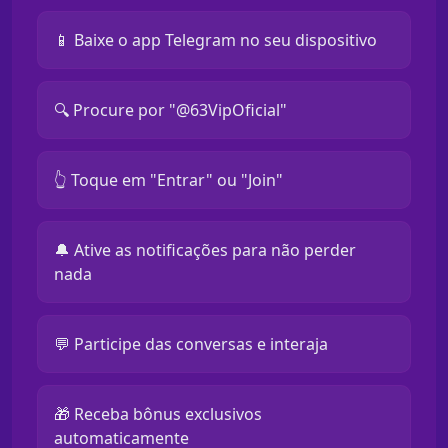
📱 Baixe o app Telegram no seu dispositivo
🔍 Procure por "@63VipOficial"
👆 Toque em "Entrar" ou "Join"
🔔 Ative as notificações para não perder
nada
💬 Participe das conversas e interaja
🎁 Receba bônus exclusivos
automaticamente