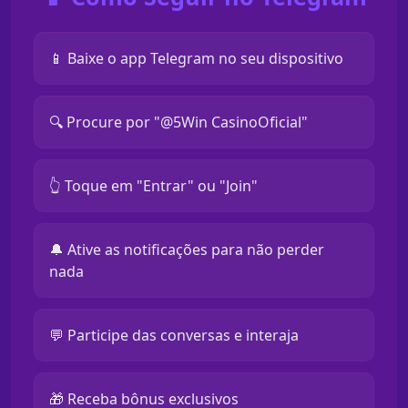
📱 Baixe o app Telegram no seu dispositivo
🔍 Procure por "@5Win CasinoOficial"
👆 Toque em "Entrar" ou "Join"
🔔 Ative as notificações para não perder
nada
💬 Participe das conversas e interaja
🎁 Receba bônus exclusivos