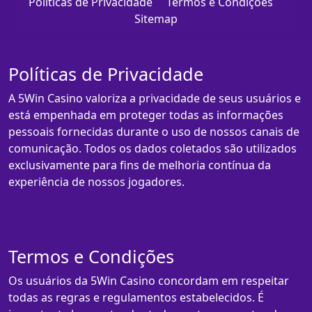
Políticas de Privacidade
Termos e Condições
Sitemap
Políticas de Privacidade
A 5Win Casino valoriza a privacidade de seus usuários e
está empenhada em proteger todas as informações
pessoais fornecidas durante o uso de nossos canais de
comunicação. Todos os dados coletados são utilizados
exclusivamente para fins de melhoria contínua da
experiência de nossos jogadores.
Termos e Condições
Os usuários da 5Win Casino concordam em respeitar
todas as regras e regulamentos estabelecidos. É