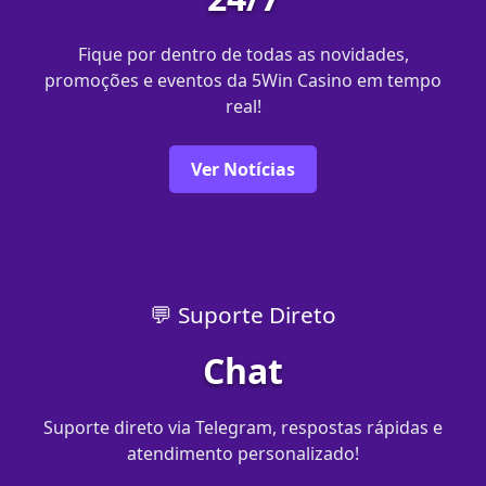
Fique por dentro de todas as novidades,
promoções e eventos da 5Win Casino em tempo
real!
Ver Notícias
💬 Suporte Direto
Chat
Suporte direto via Telegram, respostas rápidas e
atendimento personalizado!