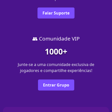
Falar Suporte
👥 Comunidade VIP
1000+
Junte-se a uma comunidade exclusiva de
jogadores e compartilhe experiências!
Entrar Grupo