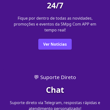
24/7
Fique por dentro de todas as novidades,
promoções e eventos da 5Mpg Com APP em
tempo real!
Ver Notícias
💬 Suporte Direto
Chat
Suporte direto via Telegram, respostas rápidas e
atendimento personalizado!