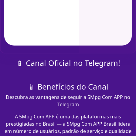
📱 Canal Oficial no Telegram!
📱 Benefícios do Canal
Descubra as vantagens de seguir a 5Mpg Com APP no
Telegram
A 5Mpg Com APP é uma das plataformas mais
prestigiadas no Brasil — a 5Mpg Com APP Brasil lidera
em número de usuários, padrão de serviço e qualidade