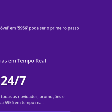
óvel' em '
5956
' pode ser o primeiro passo
cias em Tempo Real
24/7
e todas as novidades, promoções e
da 5956 em tempo real!