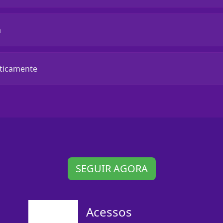
a
aticamente
SEGUIR AGORA
Acessos