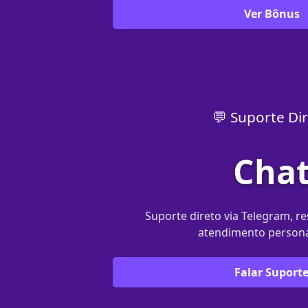
Ver Bônus
💬 Suporte Di
Cha
Suporte direto via Telegram, r
atendimento persona
Falar Suport