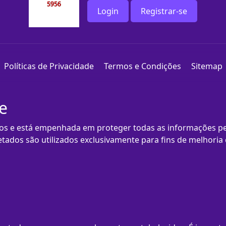
Login
Registrar-se
Políticas de Privacidade
Termos e Condições
Sitemap
de
rios e está empenhada em proteger todas as informações p
tados são utilizados exclusivamente para fins de melhoria