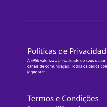
Políticas de Privacida
A 5956 valoriza a privacidade de seus usuá
canais de comunicação. Todos os dados cole
jogadores.
Termos e Condições