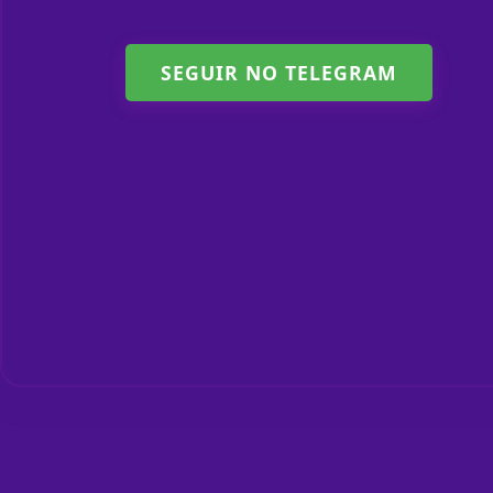
SEGUIR NO TELEGRAM