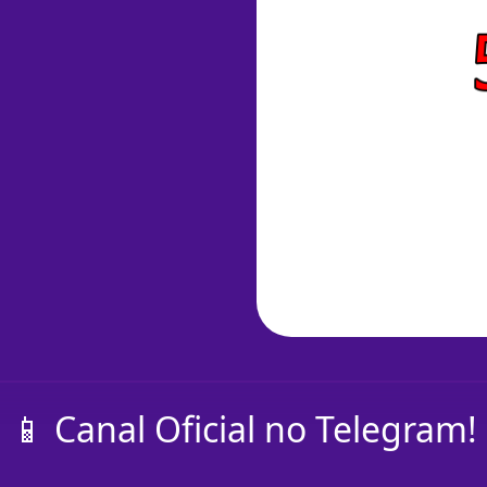
📱 Canal Oficial no Telegram!