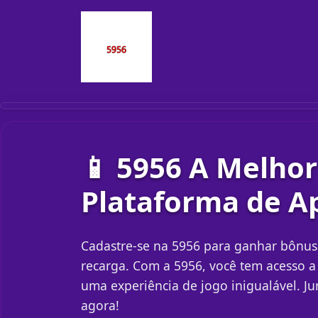
📱 5956 A Melhor
Plataforma de A
Cadastre-se na 5956 para ganhar bônus
recarga. Com a 5956, você tem acesso a
uma experiência de jogo inigualável. J
agora!