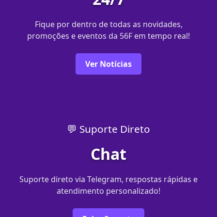
Fique por dentro de todas as novidades,
promoções e eventos da 56F em tempo real!
Ver Notícias
💬 Suporte Direto
Chat
Suporte direto via Telegram, respostas rápidas e
atendimento personalizado!