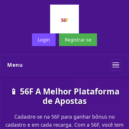
Login
Registrar-se
Menu
📱 56F A Melhor Plataforma
de Apostas
Cadastre-se na 56F para ganhar bônus no
cadastro e em cada recarga. Com a 56F, você tem