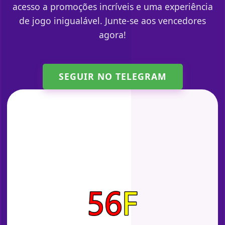
acesso a promoções incríveis e uma experiência
de jogo inigualável. Junte-se aos vencedores
agora!
SEGUIR NO TELEGRAM