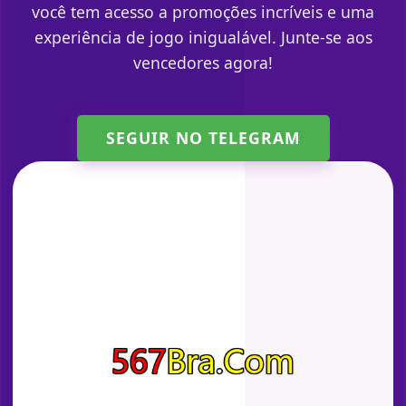
você tem acesso a promoções incríveis e uma
experiência de jogo inigualável. Junte-se aos
vencedores agora!
SEGUIR NO TELEGRAM