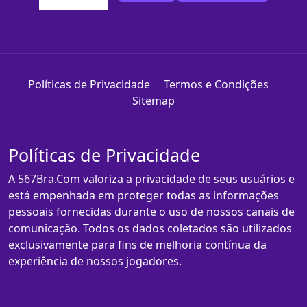
Políticas de Privacidade
Termos e Condições
Sitemap
Políticas de Privacidade
A 567Bra.Com valoriza a privacidade de seus usuários e
está empenhada em proteger todas as informações
pessoais fornecidas durante o uso de nossos canais de
comunicação. Todos os dados coletados são utilizados
exclusivamente para fins de melhoria contínua da
experiência de nossos jogadores.