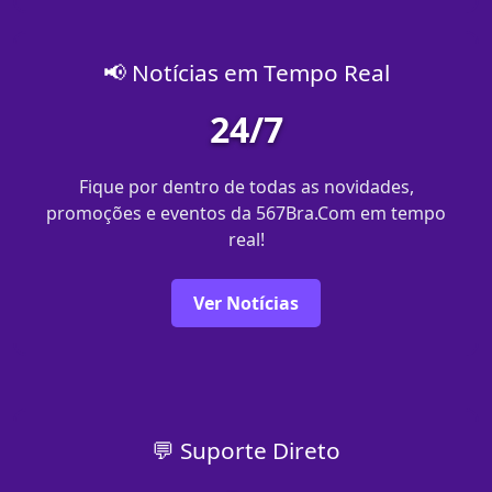
📢 Notícias em Tempo Real
24/7
Fique por dentro de todas as novidades,
promoções e eventos da 567Bra.Com em tempo
real!
Ver Notícias
💬 Suporte Direto