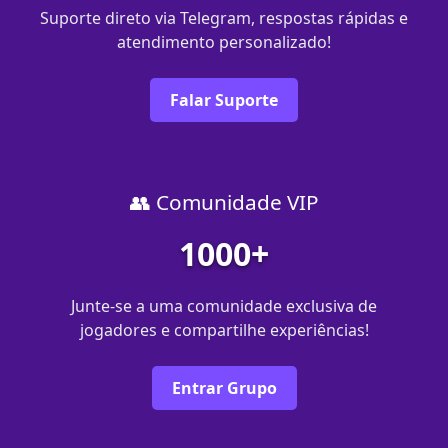
Suporte direto via Telegram, respostas rápidas e
atendimento personalizado!
Falar Suporte
👥 Comunidade VIP
1000+
Junte-se a uma comunidade exclusiva de
jogadores e compartilhe experiências!
Entrar Grupo