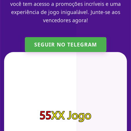
você tem acesso a promoções incríveis e uma
experiência de jogo inigualável. Junte-se aos
vencedores agora!
SEGUIR NO TELEGRAM