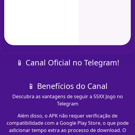
📱 Canal Oficial no Telegram!
📱 Benefícios do Canal
Descubra as vantagens de seguir a 55XX Jogo no
Telegram
Além disso, o APK não requer verificação de
compatibilidade com a Google Play Store, o que pode
adicionar tempo extra ao processo de download. O