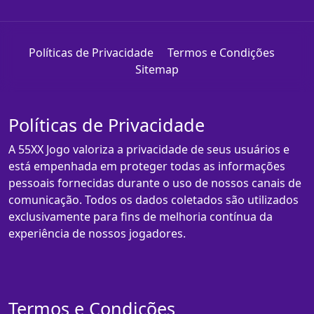
Políticas de Privacidade
Termos e Condições
Sitemap
Políticas de Privacidade
A 55XX Jogo valoriza a privacidade de seus usuários e
está empenhada em proteger todas as informações
pessoais fornecidas durante o uso de nossos canais de
comunicação. Todos os dados coletados são utilizados
exclusivamente para fins de melhoria contínua da
experiência de nossos jogadores.
Termos e Condições