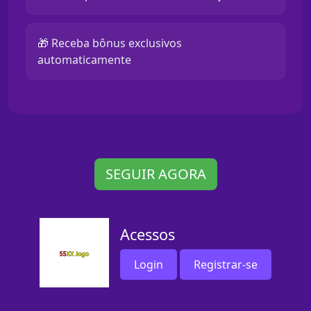
🎁 Receba bônus exclusivos
automaticamente
SEGUIR AGORA
Acessos
Login
Registrar-se