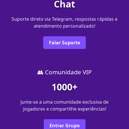
Chat
Suporte direto via Telegram, respostas rápidas e
atendimento personalizado!
Falar Suporte
👥 Comunidade VIP
1000+
Junte-se a uma comunidade exclusiva de
jogadores e compartilhe experiências!
Entrar Grupo