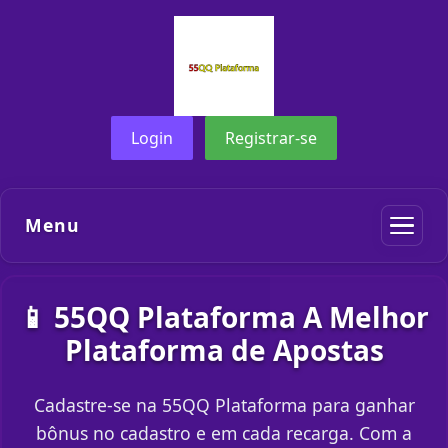
Login
Registrar-se
Menu
📱 55QQ Plataforma A Melhor
Plataforma de Apostas
Cadastre-se na 55QQ Plataforma para ganhar
bônus no cadastro e em cada recarga. Com a