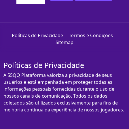
Políticas de Privacidade
Termos e Condições
Sitemap
Políticas de Privacidade
A 55QQ Plataforma valoriza a privacidade de seus
usuários e está empenhada em proteger todas as
informações pessoais fornecidas durante o uso de
nossos canais de comunicação. Todos os dados
coletados são utilizados exclusivamente para fins de
melhoria contínua da experiência de nossos jogadores.