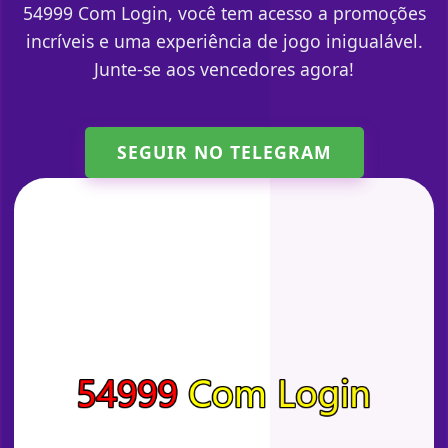
54999 Com Login, você tem acesso a promoções
incríveis e uma experiência de jogo inigualável.
Junte-se aos vencedores agora!
SEGUIR NO TELEGRAM