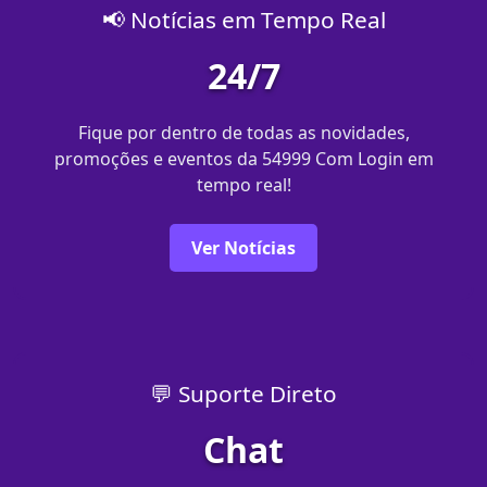
📢 Notícias em Tempo Real
24/7
Fique por dentro de todas as novidades,
promoções e eventos da 54999 Com Login em
tempo real!
Ver Notícias
💬 Suporte Direto
Chat