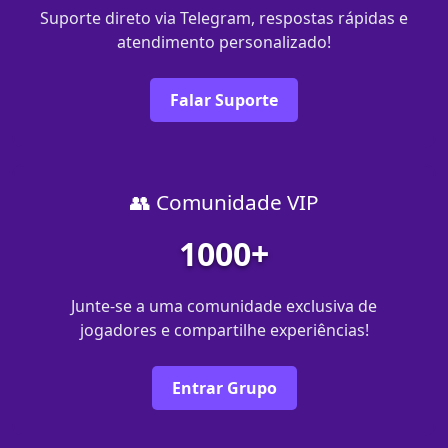
Suporte direto via Telegram, respostas rápidas e
atendimento personalizado!
Falar Suporte
👥 Comunidade VIP
1000+
Junte-se a uma comunidade exclusiva de
jogadores e compartilhe experiências!
Entrar Grupo