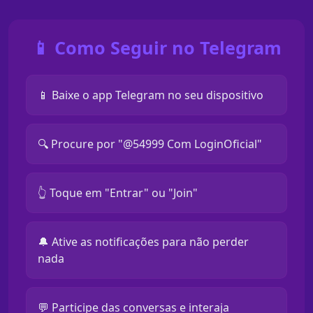
📱 Como Seguir no Telegram
📱 Baixe o app Telegram no seu dispositivo
🔍 Procure por "@54999 Com LoginOficial"
👆 Toque em "Entrar" ou "Join"
🔔 Ative as notificações para não perder
nada
💬 Participe das conversas e interaja