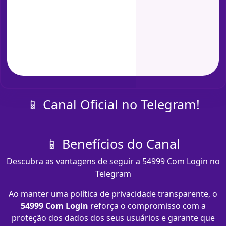
📱 Canal Oficial no Telegram!
📱 Benefícios do Canal
Descubra as vantagens de seguir a 54999 Com Login no
Telegram
Ao manter uma política de privacidade transparente, o
54999 Com Login
reforça o compromisso com a
proteção dos dados dos seus usuários e garante que