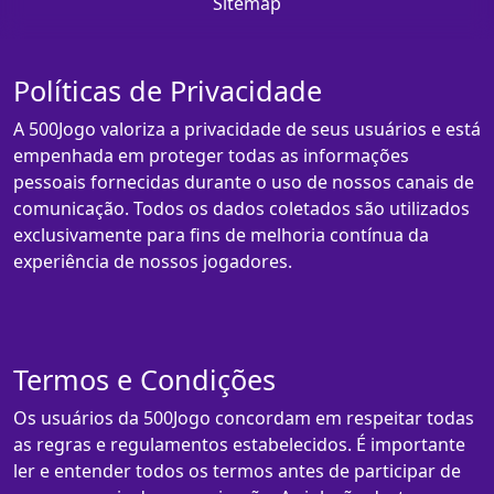
Sitemap
Políticas de Privacidade
A 500Jogo valoriza a privacidade de seus usuários e está
empenhada em proteger todas as informações
pessoais fornecidas durante o uso de nossos canais de
comunicação. Todos os dados coletados são utilizados
exclusivamente para fins de melhoria contínua da
experiência de nossos jogadores.
Termos e Condições
Os usuários da 500Jogo concordam em respeitar todas
as regras e regulamentos estabelecidos. É importante
ler e entender todos os termos antes de participar de