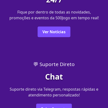
Fique por dentro de todas as novidades,
promoções e eventos da 500Jogo em tempo real!
Ver Notícias
💬 Suporte Direto
Chat
Suporte direto via Telegram, respostas rápidas e
atendimento personalizado!