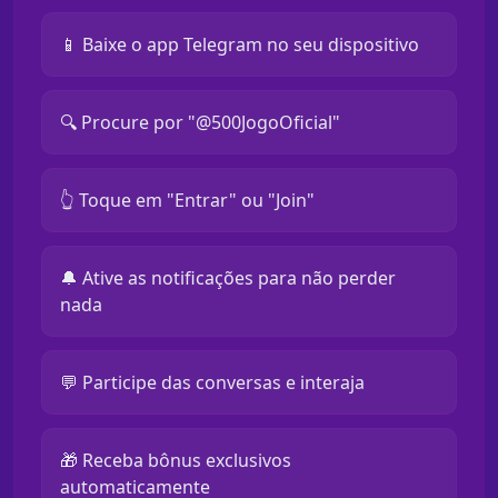
📱 Baixe o app Telegram no seu dispositivo
🔍 Procure por "@500JogoOficial"
👆 Toque em "Entrar" ou "Join"
🔔 Ative as notificações para não perder
nada
💬 Participe das conversas e interaja
🎁 Receba bônus exclusivos
automaticamente