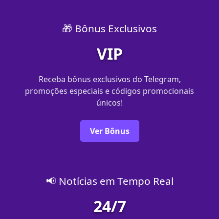
🎁 Bônus Exclusivos
VIP
Receba bônus exclusivos do Telegram,
promoções especiais e códigos promocionais
únicos!
Ver Bônus
📢 Notícias em Tempo Real
24/7