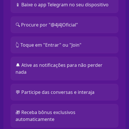
📱 Baixe o app Telegram no seu dispositivo
🔍 Procure por "@4J4JOficial"
👆 Toque em "Entrar" ou "Join"
🔔 Ative as notificações para não perder
nada
💬 Participe das conversas e interaja
🎁 Receba bônus exclusivos
automaticamente