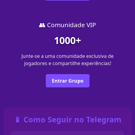
👥 Comunidade VIP
1000+
Junte-se a uma comunidade exclusiva de
jogadores e compartilhe experiências!
Entrar Grupo
📱 Como Seguir no Telegram