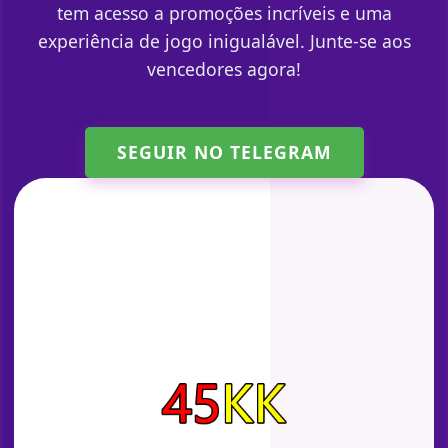
tem acesso a promoções incríveis e uma
experiência de jogo inigualável. Junte-se aos
vencedores agora!
SEGUIR NO TELEGRAM