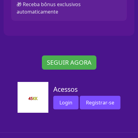
🎁 Receba bônus exclusivos
automaticamente
SEGUIR AGORA
Acessos
Login
Registrar-se