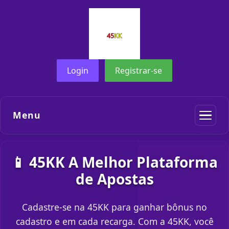
Login
Registrar-se
Menu
📱 45KK A Melhor Plataforma
de Apostas
Cadastre-se na 45KK para ganhar bônus no
cadastro e em cada recarga. Com a 45KK, você