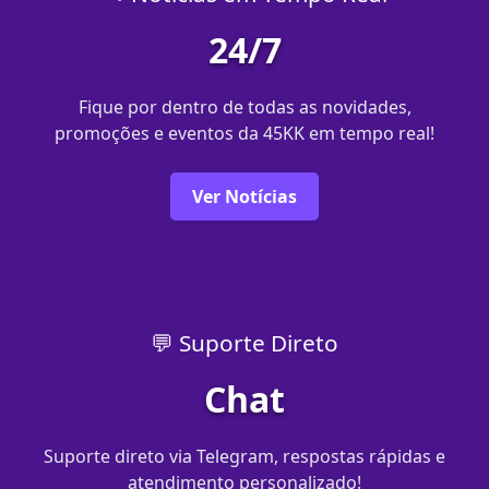
24/7
Fique por dentro de todas as novidades,
promoções e eventos da 45KK em tempo real!
Ver Notícias
💬 Suporte Direto
Chat
Suporte direto via Telegram, respostas rápidas e
atendimento personalizado!