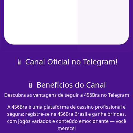
📱 Canal Oficial no Telegram!
📱 Benefícios do Canal
Descubra as vantagens de seguir a 456Bra no Telegram
A 456Bra é uma plataforma de cassino profissional e
segura; registre-se na 456Bra Brasil e ganhe brindes,
com jogos variados e conteúdo emocionante — você
merece!