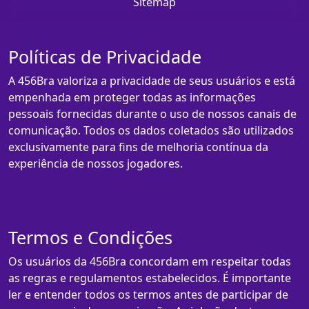
Sitemap
Políticas de Privacidade
A 456Bra valoriza a privacidade de seus usuários e está
empenhada em proteger todas as informações
pessoais fornecidas durante o uso de nossos canais de
comunicação. Todos os dados coletados são utilizados
exclusivamente para fins de melhoria contínua da
experiência de nossos jogadores.
Termos e Condições
Os usuários da 456Bra concordam em respeitar todas
as regras e regulamentos estabelecidos. É importante
ler e entender todos os termos antes de participar de