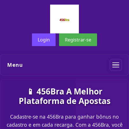
Login
Registrar-se
Menu
📱 456Bra A Melhor
Plataforma de Apostas
Cadastre-se na 456Bra para ganhar bônus no
cadastro e em cada recarga. Com a 456Bra, você