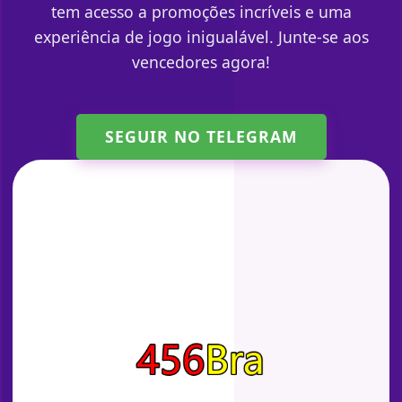
tem acesso a promoções incríveis e uma
experiência de jogo inigualável. Junte-se aos
vencedores agora!
SEGUIR NO TELEGRAM