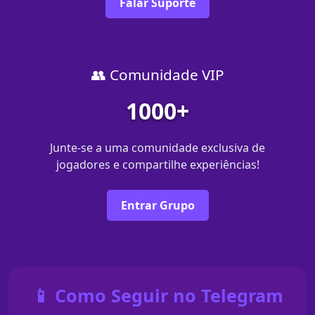
Falar Suporte
👥 Comunidade VIP
1000+
Junte-se a uma comunidade exclusiva de
jogadores e compartilhe experiências!
Entrar Grupo
📱 Como Seguir no Telegram