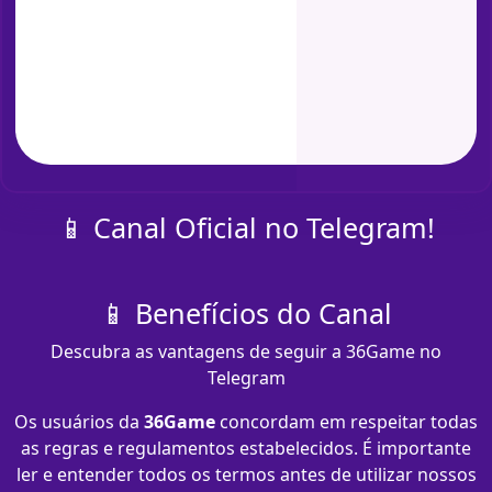
📱 Canal Oficial no Telegram!
📱 Benefícios do Canal
Descubra as vantagens de seguir a 36Game no
Telegram
Os usuários da
36Game
concordam em respeitar todas
as regras e regulamentos estabelecidos. É importante
ler e entender todos os termos antes de utilizar nossos