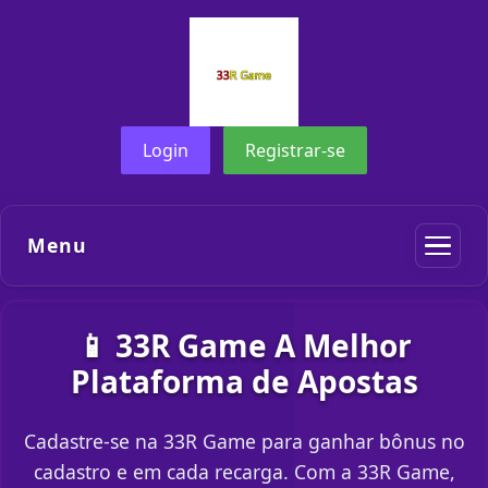
Login
Registrar-se
Menu
📱 33R Game A Melhor
Plataforma de Apostas
Cadastre-se na 33R Game para ganhar bônus no
cadastro e em cada recarga. Com a 33R Game,