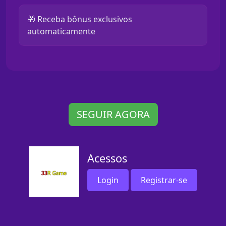
🎁 Receba bônus exclusivos
automaticamente
SEGUIR AGORA
Acessos
Login
Registrar-se