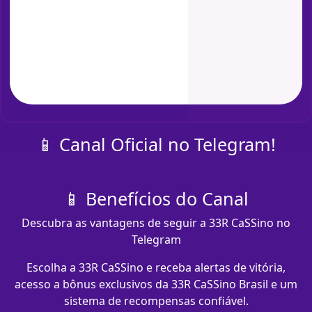
📱 Canal Oficial no Telegram!
📱 Benefícios do Canal
Descubra as vantagens de seguir a 33R CaSSino no
Telegram
Escolha a 33R CaSSino e receba alertas de vitória,
acesso a bônus exclusivos da 33R CaSSino Brasil e um
sistema de recompensas confiável.