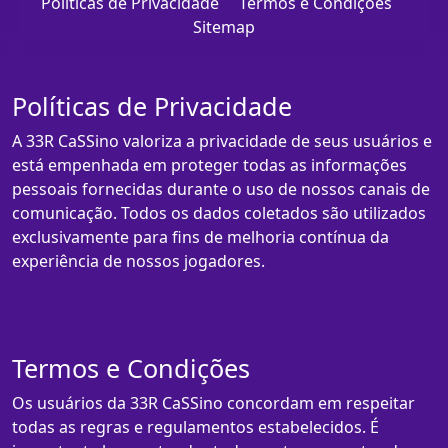
Políticas de Privacidade
Termos e Condições
Sitemap
Políticas de Privacidade
A 33R CaSSino valoriza a privacidade de seus usuários e
está empenhada em proteger todas as informações
pessoais fornecidas durante o uso de nossos canais de
comunicação. Todos os dados coletados são utilizados
exclusivamente para fins de melhoria contínua da
experiência de nossos jogadores.
Termos e Condições
Os usuários da 33R CaSSino concordam em respeitar
todas as regras e regulamentos estabelecidos. É