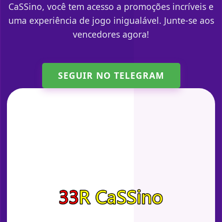
CaSSino, você tem acesso a promoções incríveis e
uma experiência de jogo inigualável. Junte-se aos
vencedores agora!
SEGUIR NO TELEGRAM