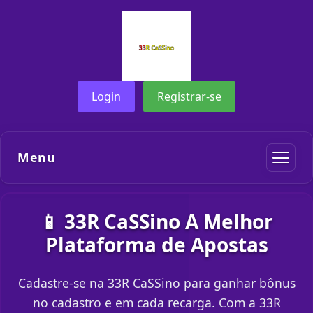
Login
Registrar-se
Menu
📱 33R CaSSino A Melhor
Plataforma de Apostas
Cadastre-se na 33R CaSSino para ganhar bônus
no cadastro e em cada recarga. Com a 33R