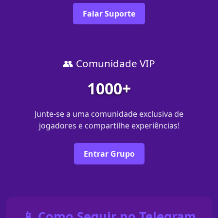
Falar Suporte
👥 Comunidade VIP
1000+
Junte-se a uma comunidade exclusiva de
jogadores e compartilhe experiências!
Entrar Grupo
📱 Como Seguir no Telegram