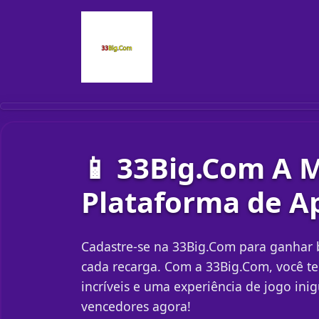
📱 33Big.Com A 
Plataforma de A
Cadastre-se na 33Big.Com para ganhar 
cada recarga. Com a 33Big.Com, você t
incríveis e uma experiência de jogo inig
vencedores agora!