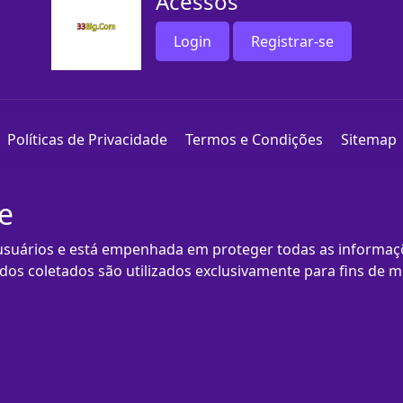
Acessos
Login
Registrar-se
Políticas de Privacidade
Termos e Condições
Sitemap
de
 usuários e está empenhada em proteger todas as informaç
os coletados são utilizados exclusivamente para fins de m