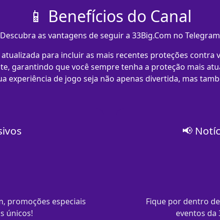
📱 Benefícios do Canal
Descubra as vantagens de seguir a 33Big.Com no Telegram
atualizada para incluir as mais recentes proteções contra 
te, garantindo que você sempre tenha a proteção mais atua
ua experiência de jogo seja não apenas divertida, mas ta
sivos
📢 Notí
m, promoções especiais
Fique por dentro d
s únicos!
eventos da 