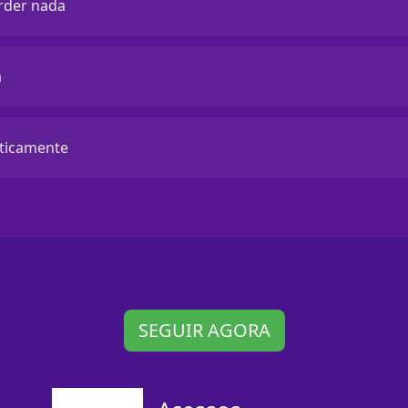
erder nada
a
aticamente
SEGUIR AGORA