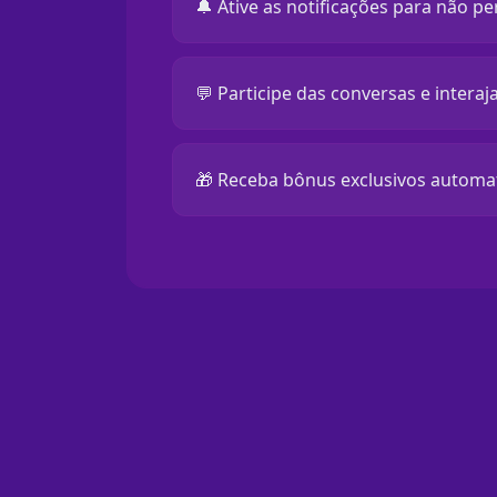
🔔 Ative as notificações para não p
💬 Participe das conversas e interaj
🎁 Receba bônus exclusivos autom