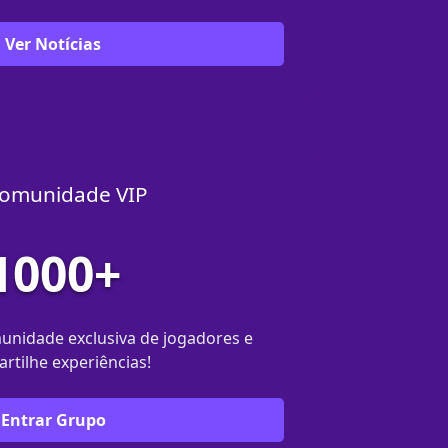
Ver Notícias
Comunidade VIP
1000+
unidade exclusiva de jogadores e
rtilhe experiências!
Entrar Grupo