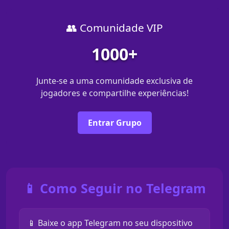
👥 Comunidade VIP
1000+
Junte-se a uma comunidade exclusiva de
jogadores e compartilhe experiências!
Entrar Grupo
📱 Como Seguir no Telegram
📱 Baixe o app Telegram no seu dispositivo