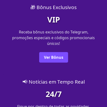
🎁 Bônus Exclusivos
VIP
Receba bônus exclusivos do Telegram,
promoções especiais e códigos promocionais
únicos!
Ver Bônus
📢 Notícias em Tempo Real
24/7
Fique por dentro de todas as novidades,