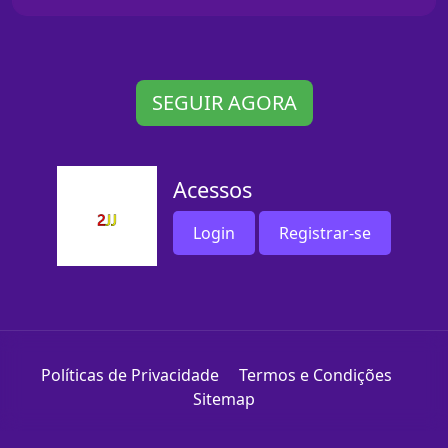
SEGUIR AGORA
Acessos
Login
Registrar-se
Políticas de Privacidade
Termos e Condições
Sitemap