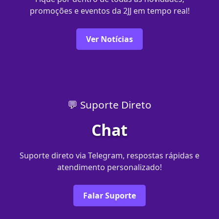
promoções e eventos da 2JJ em tempo real!
Ver Notícias
💬 Suporte Direto
Chat
Suporte direto via Telegram, respostas rápidas e
atendimento personalizado!
Falar Suporte