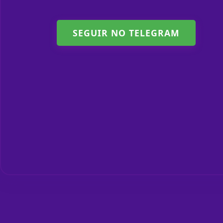
SEGUIR NO TELEGRAM