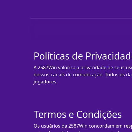
Políticas de Privacida
A 2587Win valoriza a privacidade de seus u
nossos canais de comunicação. Todos os dad
jogadores.
Termos e Condições
Os usuários da 2587Win concordam em respe