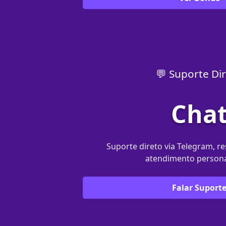
💬 Suporte Di
Cha
Suporte direto via Telegram, r
atendimento persona
Falar Suport