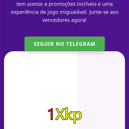
tem acesso a promoções incríveis e uma
experiência de jogo inigualável. Junte-se aos
vencedores agora!
SEGUIR NO TELEGRAM