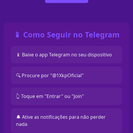
📱 Como Seguir no Telegram
📱 Baixe o app Telegram no seu dispositivo
🔍 Procure por "@1XkpOficial"
👆 Toque em "Entrar" ou "Join"
🔔 Ative as notificações para não perder
nada