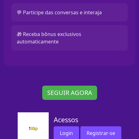
💬 Participe das conversas e interaja
🎁 Receba bônus exclusivos
automaticamente
SEGUIR AGORA
Acessos
Login
Registrar-se