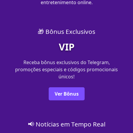
entretenimento online.
🎁 Bônus Exclusivos
VIP
Receba bônus exclusivos do Telegram,
promoções especiais e códigos promocionais
únicos!
Ver Bônus
📢 Notícias em Tempo Real