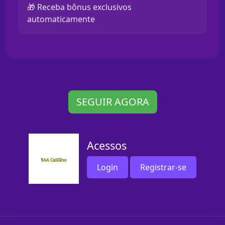
🎁 Receba bônus exclusivos
automaticamente
SEGUIR AGORA
Acessos
Login
Registrar-se