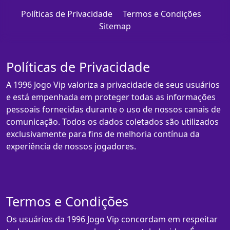
Políticas de Privacidade
Termos e Condições
Sitemap
Políticas de Privacidade
A 1996 Jogo Vip valoriza a privacidade de seus usuários
e está empenhada em proteger todas as informações
pessoais fornecidas durante o uso de nossos canais de
comunicação. Todos os dados coletados são utilizados
exclusivamente para fins de melhoria contínua da
experiência de nossos jogadores.
Termos e Condições
Os usuários da 1996 Jogo Vip concordam em respeitar