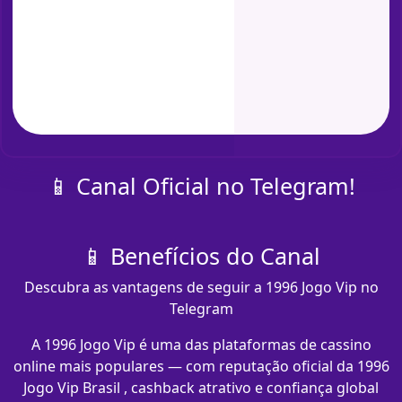
📱 Canal Oficial no Telegram!
📱 Benefícios do Canal
Descubra as vantagens de seguir a 1996 Jogo Vip no
Telegram
A 1996 Jogo Vip é uma das plataformas de cassino
online mais populares — com reputação oficial da 1996
Jogo Vip Brasil , cashback atrativo e confiança global