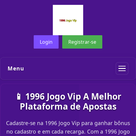
Login
Registrar-se
Menu
📱 1996 Jogo Vip A Melhor
Plataforma de Apostas
Cadastre-se na 1996 Jogo Vip para ganhar bônus
no cadastro e em cada recarga. Com a 1996 Jogo