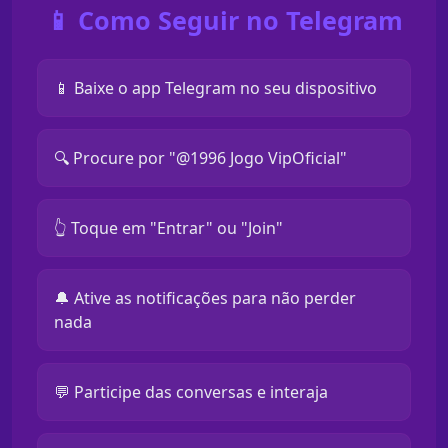
📱 Como Seguir no Telegram
📱 Baixe o app Telegram no seu dispositivo
🔍 Procure por "@1996 Jogo VipOficial"
👆 Toque em "Entrar" ou "Join"
🔔 Ative as notificações para não perder
nada
💬 Participe das conversas e interaja