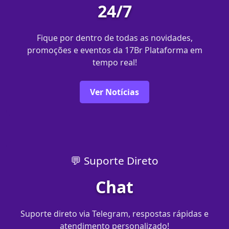
24/7
Fique por dentro de todas as novidades,
promoções e eventos da 17Br Plataforma em
tempo real!
Ver Notícias
💬 Suporte Direto
Chat
Suporte direto via Telegram, respostas rápidas e
atendimento personalizado!