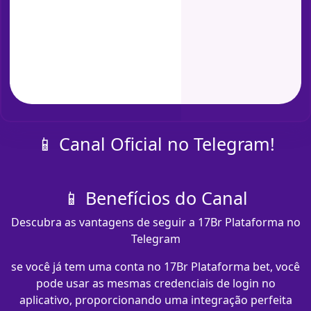
📱 Canal Oficial no Telegram!
📱 Benefícios do Canal
Descubra as vantagens de seguir a 17Br Plataforma no
Telegram
se você já tem uma conta no 17Br Plataforma bet, você
pode usar as mesmas credenciais de login no
aplicativo, proporcionando uma integração perfeita