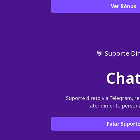
Ver Bônus
💬 Suporte Di
Cha
Suporte direto via Telegram, r
atendimento persona
Falar Suport