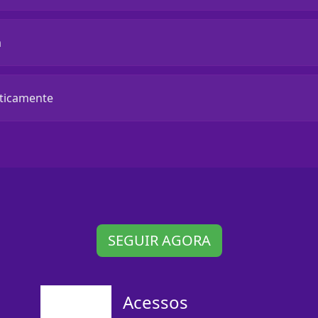
a
aticamente
SEGUIR AGORA
Acessos