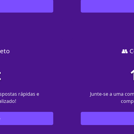
reto
👥 
t
espostas rápidas e
Junte-se a uma com
lizado!
compa
e