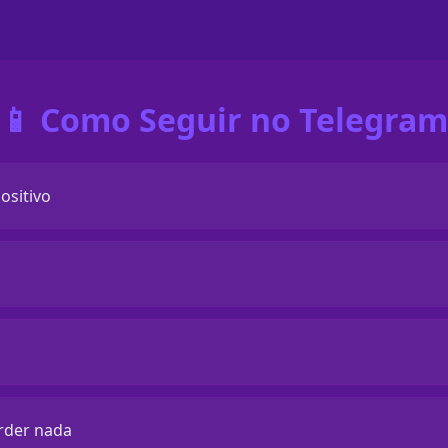
📱 Como Seguir no Telegram
ositivo
erder nada