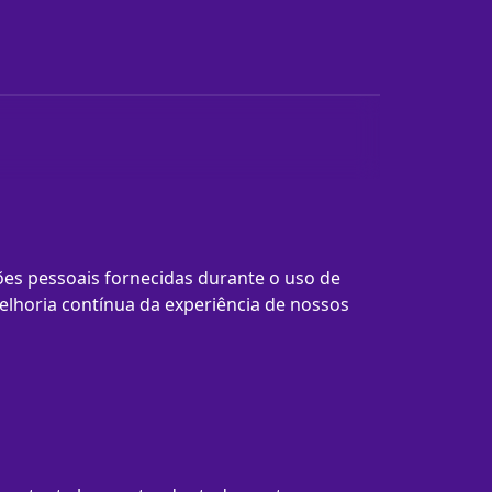
ões pessoais fornecidas durante o uso de
elhoria contínua da experiência de nossos