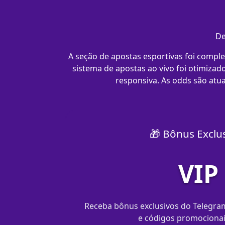
De
A seção de apostas esportivas foi compl
sistema de apostas ao vivo foi otimizad
responsiva. As odds são atu
🎁 Bônus Exclu
VIP
Receba bônus exclusivos do Telegra
e códigos promocionai