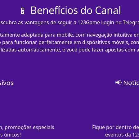
📱 Benefícios do Canal
scubra as vantagens de seguir a 123Game Login no Teleg
etamente adaptada para mobile, com navegação intuitiva en
o para funcionar perfeitamente em dispositivos móveis, co
alizadas automaticamente, e você pode fazer apostas com a
sivos
📢 Notí
m, promoções especiais
Fique por dentro d
s únicos!
eventos da 12