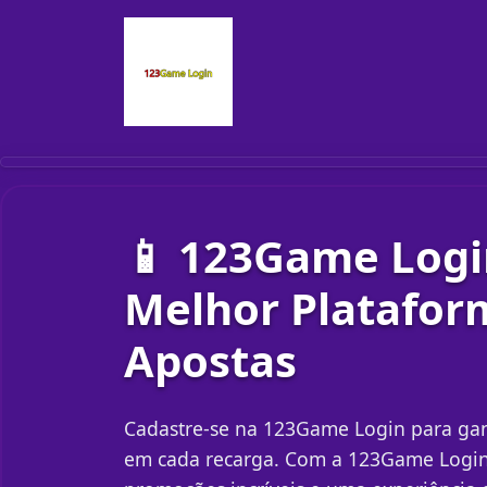
📱 123Game Logi
Melhor Platafor
Apostas
Cadastre-se na 123Game Login para ga
em cada recarga. Com a 123Game Login