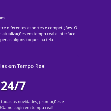
ram
tre diferentes esportes e competições. O
m atualizações em tempo real e interface
penas alguns toques na tela.
cias em Tempo Real
24/7
e todas as novidades, promoções e
3Game Login em tempo real!