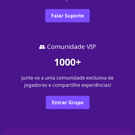
Falar Suporte
👥 Comunidade VIP
1000+
Junte-se a uma comunidade exclusiva de
jogadores e compartilhe experiências!
Entrar Grupo