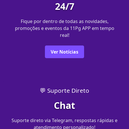
24/7
Fique por dentro de todas as novidades,
promoções e eventos da 11Pg APP em tempo
real!
Ver Notícias
💬 Suporte Direto
Chat
Suporte direto via Telegram, respostas rápidas e
atendimento personalizado!