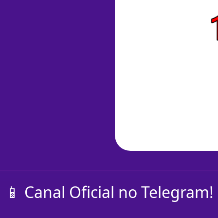
📱 Canal Oficial no Telegram!