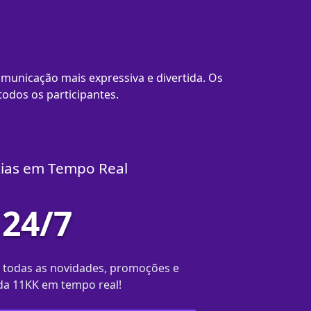
municação mais expressiva e divertida. Os
dos os participantes.
cias em Tempo Real
24/7
e todas as novidades, promoções e
da 11KK em tempo real!