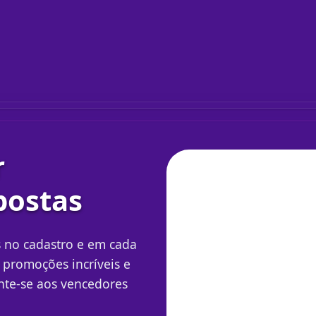
r
postas
 no cadastro e em cada
 promoções incríveis e
unte-se aos vencedores