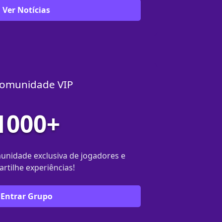
Ver Notícias
Comunidade VIP
1000+
unidade exclusiva de jogadores e
rtilhe experiências!
Entrar Grupo