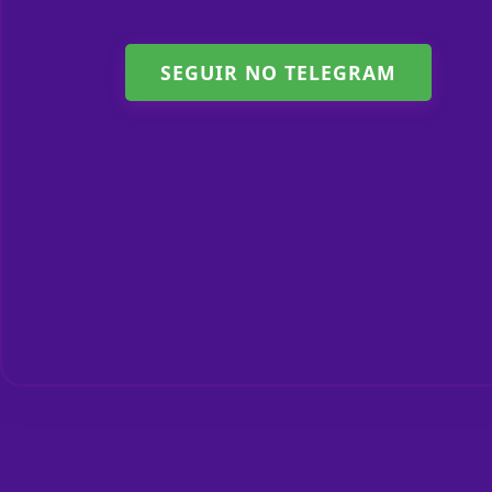
SEGUIR NO TELEGRAM