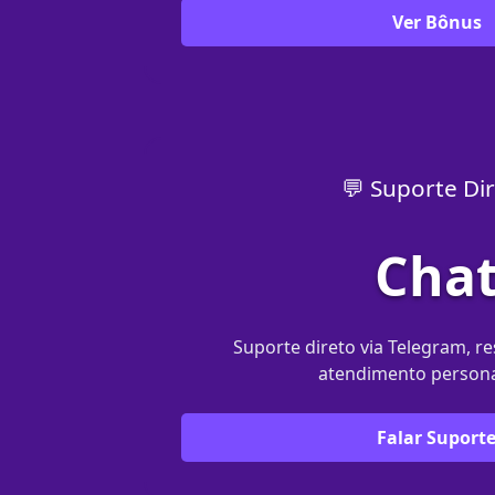
Ver Bônus
💬 Suporte Di
Cha
Suporte direto via Telegram, r
atendimento persona
Falar Suport