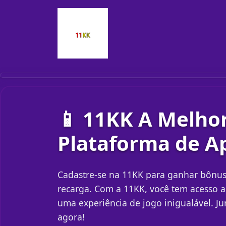
📱 11KK A Melho
Plataforma de A
Cadastre-se na 11KK para ganhar bônus
recarga. Com a 11KK, você tem acesso a
uma experiência de jogo inigualável. J
agora!