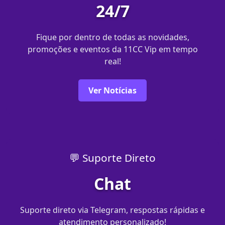
24/7
Fique por dentro de todas as novidades,
promoções e eventos da 11CC Vip em tempo
real!
Ver Notícias
💬 Suporte Direto
Chat
Suporte direto via Telegram, respostas rápidas e
atendimento personalizado!